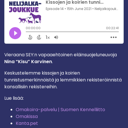
Vieraana SEY:n vapaaehtoinen eläinsuojeluneuvoja
Nina “Kisu” Karvinen
.
Keskustelemme kissojen ja koirien
tunnistusmerkinnöistä ja lemmikkien rekisteröinnistä
kansallisiin rekistereihin.
Lue lisää:
Omakoira-palvelu | Suomen Kennelliitto
Omakissa
Kanta.pet