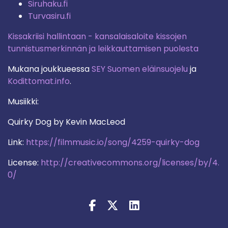
Siruhaku.fi
Turvasiru.fi
Kissakriisi hallintaan - kansalaisaloite kissojen
tunnistusmerkinnän ja leikkauttamisen puolesta
Mukana joukkueessa
SEY Suomen eläinsuojelu
ja
Kodittomat.info
.
Musiikki:
Quirky Dog by Kevin MacLeod
Link:
https://filmmusic.io/song/4259-quirky-dog
License:
http://creativecommons.org/licenses/by/4.
0/