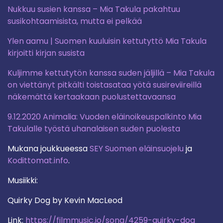
Nukkuu susien kanssa – Mia Takula pakahtuu
susikohtaamisista, mutta ei pelkää
Ylen aamu | Suomen kuuluisin kettutyttö Mia Takula
kirjoitti kirjan susista
Kuljimme kettutytön kanssa suden jäljillä – Mia Takula
on viettänyt pitkälti toistasataa yötä susireviireillä
näkemättä kertaakaan puolustettavaansa
9.12.2020 Animalia: Vuoden eläinoikeuspalkinto Mia
Takulalle työstä uhanalaisen suden puolesta
Mukana joukkueessa
SEY Suomen eläinsuojelu
ja
Kodittomat.info
.
Musiikki:
Quirky Dog by Kevin MacLeod
Link:
https://filmmusic.io/song/4259-quirky-dog