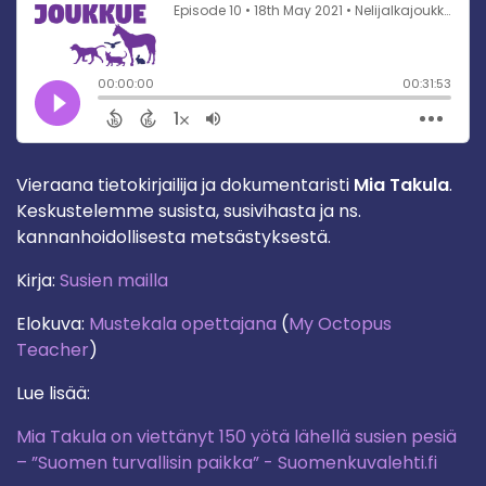
Vieraana tietokirjailija ja dokumentaristi
Mia Takula
.
Keskustelemme susista, susivihasta ja ns.
kannanhoidollisesta metsästyksestä.
Kirja:
Susien mailla
Elokuva:
Mustekala opettajana
(
My Octopus
Teacher
)
Lue lisää:
Mia Takula on viettänyt 150 yötä lähellä susien pesiä
– ”Suomen turvallisin paikka” - Suomenkuvalehti.fi